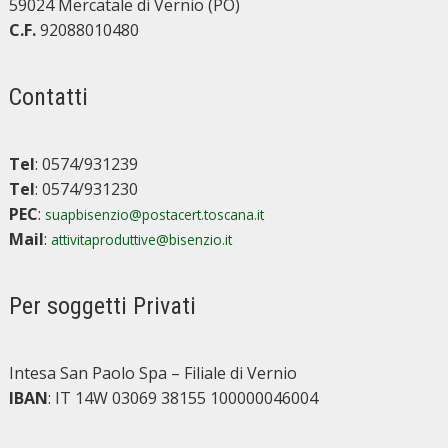
59024 Mercatale di Vernio (PO)
C.F.
92088010480
Contatti
Tel
: 0574/931239
Tel
: 0574/931230
PEC
:
suapbisenzio@postacert.toscana.it
Mail
:
attivitaproduttive@bisenzio.it
Per soggetti Privati
Intesa San Paolo Spa – Filiale di Vernio
IBAN
: IT 14W 03069 38155 100000046004