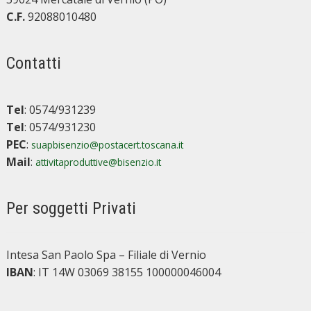
C.F.
92088010480
Contatti
Tel
: 0574/931239
Tel
: 0574/931230
PEC
:
suapbisenzio@postacert.toscana.it
Mail
:
attivitaproduttive@bisenzio.it
Per soggetti Privati
Intesa San Paolo Spa – Filiale di Vernio
IBAN
: IT 14W 03069 38155 100000046004